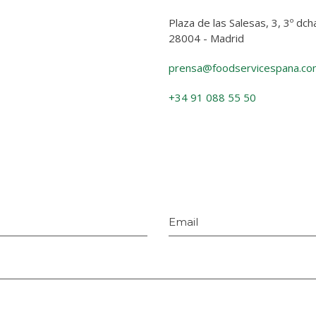
Plaza de las Salesas, 3, 3º dch
28004 - Madrid
prensa@foodservicespana.co
+34 91 088 55 50
Email