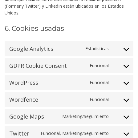
(Formerly Twitter) y LinkedIn están ubicados en los Estados
Unidos.
6. Cookies usadas
Google Analytics
Estadísticas
Consent
to
service
GDPR Cookie Consent
Funcional
Consent
google-
to
analytics
service
WordPress
Funcional
Consent
gdpr-
to
cookie-
service
Wordfence
Funcional
consent
Consent
wordpress
to
service
Google Maps
Marketing/Seguimiento
Consent
wordfence
to
service
Twitter
Funcional, Marketing/Seguimiento
Consent