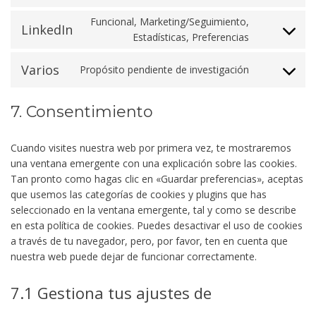
google-
to
maps
Funcional, Marketing/Seguimiento,
service
LinkedIn
Consent
Estadísticas, Preferencias
twitter
to
service
Varios
Propósito pendiente de investigación
Consent
linkedin
to
service
7. Consentimiento
varios
Cuando visites nuestra web por primera vez, te mostraremos
una ventana emergente con una explicación sobre las cookies.
Tan pronto como hagas clic en «Guardar preferencias», aceptas
que usemos las categorías de cookies y plugins que has
seleccionado en la ventana emergente, tal y como se describe
en esta política de cookies. Puedes desactivar el uso de cookies
a través de tu navegador, pero, por favor, ten en cuenta que
nuestra web puede dejar de funcionar correctamente.
7.1 Gestiona tus ajustes de